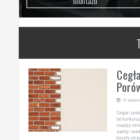
montażu
Cegła
Porów
12 sierpn
Cegła i tyn
lat konkuru
między nimi
zalety i wa
koszty utrz