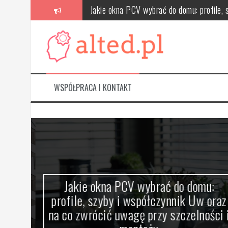
Skip
Jakie okna PCV wybrać do domu: profile, 
to
content
Odkryj piękno i funkcjonalność kabin pry
Odszkodowanie za uszczerbek na zdrowiu 
Porady i trendy w wyborze posadzek na ba
WSPÓŁPRACA I KONTAKT
Jak wybrać najlepszą ofertę oklejania sam
Na co zwrócić uwagę, kupując mieszkanie 
Jakie okna PCV wybrać do domu:
a,
profile, szyby i współczynnik Uw oraz
na co zwrócić uwagę przy szczelności i