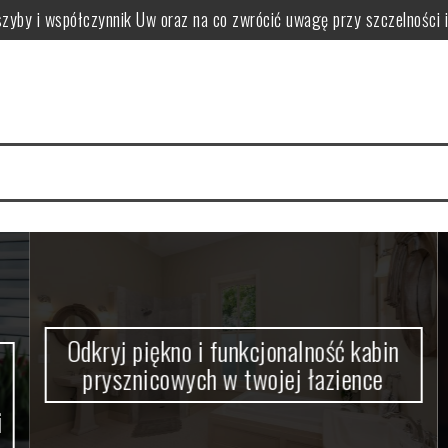
szyby i współczynnik Uw oraz na co zwrócić uwagę przy szczelności 
sznicowych w twojej łazience
– kiedy i jak je otrzymać?
lkony, schody i tarasy
ochodów? Jakość folii i techniki
od dewelopera: umowa, prospekt i odbiór techniczny
Odkryj piękno i funkcjonalność kabin
prysznicowych w twojej łazience