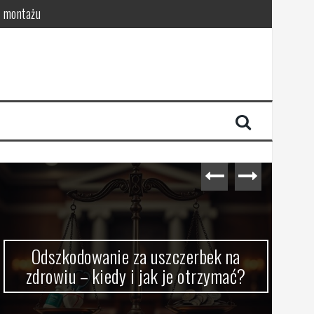
i montażu
Odszkodowanie za uszczerbek na
Por
zdrowiu – kiedy i jak je otrzymać?