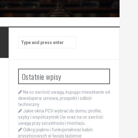
Search
for:
Ostatnie wpisy
Na co zwrócić uwagę, kupując mieszkanie od
dewelopera: umowa, prospekt i odbiór
techniczny
Jakie okna PCV wybrać do domu: profile,
szyby i współczynnik Uw oraz na co zwrócić
uwagę przy szczelności i montażu
Odkryj piękno i funkcjonalność kabin
prysznicowych w twojej łazience