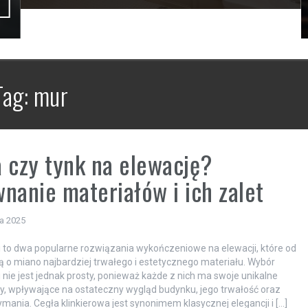
Tag:
mur
 czy tynk na elewację?
nanie materiałów i ich zalet
ia 2025
ki to dwa popularne rozwiązania wykończeniowe na elewacji, które od
ją o miano najbardziej trwałego i estetycznego materiału. Wybór
 nie jest jednak prosty, ponieważ każde z nich ma swoje unikalne
dy, wpływające na ostateczny wygląd budynku, jego trwałość oraz
ymania. Cegła klinkierowa jest synonimem klasycznej elegancji i […]