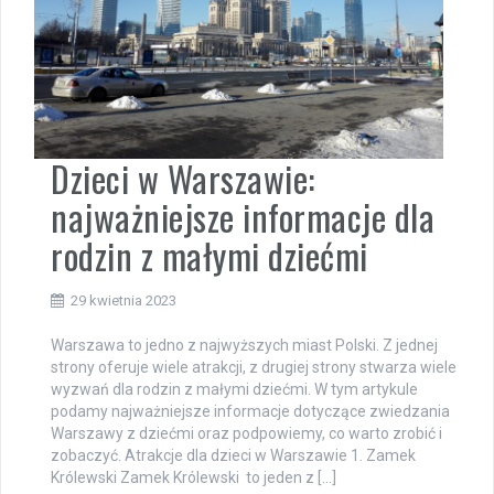
Dzieci w Warszawie:
najważniejsze informacje dla
rodzin z małymi dziećmi
29 kwietnia 2023
Warszawa to jedno z najwyższych miast Polski. Z jednej
strony oferuje wiele atrakcji, z drugiej strony stwarza wiele
wyzwań dla rodzin z małymi dziećmi. W tym artykule
podamy najważniejsze informacje dotyczące zwiedzania
Warszawy z dziećmi oraz podpowiemy, co warto zrobić i
zobaczyć. Atrakcje dla dzieci w Warszawie 1. Zamek
Królewski Zamek Królewski to jeden z […]