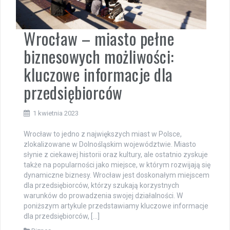
Wrocław – miasto pełne
biznesowych możliwości:
kluczowe informacje dla
przedsiębiorców
1 kwietnia 2023
Wrocław to jedno z największych miast w Polsce,
zlokalizowane w Dolnośląskim województwie. Miasto
słynie z ciekawej historii oraz kultury, ale ostatnio zyskuje
także na popularności jako miejsce, w którym rozwijają się
dynamiczne biznesy. Wrocław jest doskonałym miejscem
dla przedsiębiorców, którzy szukają korzystnych
warunków do prowadzenia swojej działalności. W
poniższym artykule przedstawiamy kluczowe informacje
dla przedsiębiorców, […]