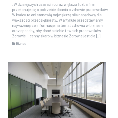
. W dzisiejszych czasach coraz większa liczba firm
przekonuje się o potrzebie dbania o zdrowie pracowników.
W końcu to oni stanowią największą siłę napędową dla
większości przedsiębiorstw. W artykule przedstawiamy
najważniejsze informacje na temat zdrowia w biznesie
oraz sposoby, aby dbać o siebie i swoich pracowników.
Zdrowie – cenny skarb w biznesie Zdrowie jest dla […]
Biznes