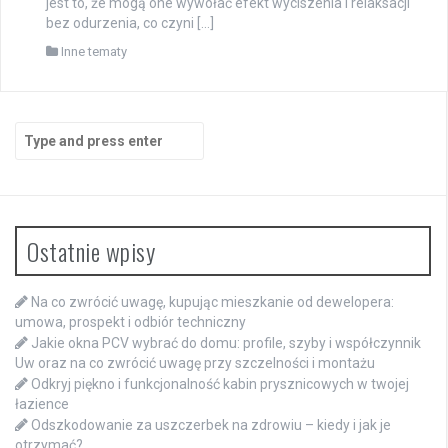
jest to, że mogą one wywołać efekt wyciszenia i relaksacji
bez odurzenia, co czyni […]
Inne tematy
Search
for:
Ostatnie wpisy
Na co zwrócić uwagę, kupując mieszkanie od dewelopera:
umowa, prospekt i odbiór techniczny
Jakie okna PCV wybrać do domu: profile, szyby i współczynnik
Uw oraz na co zwrócić uwagę przy szczelności i montażu
Odkryj piękno i funkcjonalność kabin prysznicowych w twojej
łazience
Odszkodowanie za uszczerbek na zdrowiu – kiedy i jak je
otrzymać?