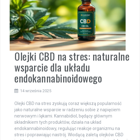
Olejki CBD na stres: naturalne
wsparcie dla układu
endokannabinoidowego
14 września 2025
Olejki CBD na stres zyskują coraz większą popularność
jako naturalne wsparcie w radzeniu sobie z napięciem
nerwowym i lękami. Kannabidiol, będący głównym
składnikiem tych produktów, działa na układ
endokannabinoidowy, regulując reakcje organizmu na
stres i poprawiając nastrój. Wiodącą zaletą olejków CBD