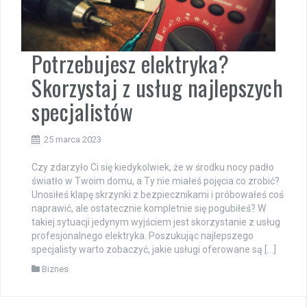
Potrzebujesz elektryka?
Skorzystaj z usług najlepszych
specjalistów
25 marca 2023
Czy zdarzyło Ci się kiedykolwiek, że w środku nocy padło
światło w Twoim domu, a Ty nie miałeś pojęcia co zrobić?
Unosiłeś klapę skrzynki z bezpiecznikami i próbowałeś coś
naprawić, ale ostatecznie kompletnie się pogubiłeś? W
takiej sytuacji jedynym wyjściem jest skorzystanie z usług
profesjonalnego elektryka. Poszukując najlepszego
specjalisty warto zobaczyć, jakie usługi oferowane są […]
Biznes