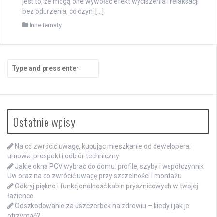
jest to, że mogą one wywołać efekt wyciszenia i relaksacji
bez odurzenia, co czyni […]
Inne tematy
Search
for:
Ostatnie wpisy
Na co zwrócić uwagę, kupując mieszkanie od dewelopera:
umowa, prospekt i odbiór techniczny
Jakie okna PCV wybrać do domu: profile, szyby i współczynnik
Uw oraz na co zwrócić uwagę przy szczelności i montażu
Odkryj piękno i funkcjonalność kabin prysznicowych w twojej
łazience
Odszkodowanie za uszczerbek na zdrowiu – kiedy i jak je
otrzymać?