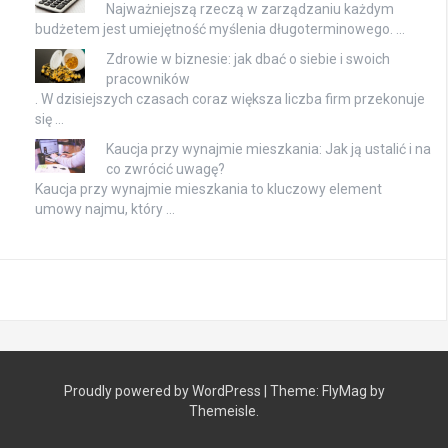
Najważniejszą rzeczą w zarządzaniu każdym
budżetem jest umiejętność myślenia długoterminowego. …
Zdrowie w biznesie: jak dbać o siebie i swoich
pracowników
. W dzisiejszych czasach coraz większa liczba firm przekonuje
się …
Kaucja przy wynajmie mieszkania: Jak ją ustalić i na
co zwrócić uwagę?
Kaucja przy wynajmie mieszkania to kluczowy element
umowy najmu, który …
Proudly powered by WordPress
|
Theme:
FlyMag
by
Themeisle.