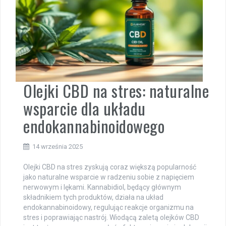
Olejki CBD na stres: naturalne
wsparcie dla układu
endokannabinoidowego
14 września 2025
Olejki CBD na stres zyskują coraz większą popularność
jako naturalne wsparcie w radzeniu sobie z napięciem
nerwowym i lękami. Kannabidiol, będący głównym
składnikiem tych produktów, działa na układ
endokannabinoidowy, regulując reakcje organizmu na
stres i poprawiając nastrój. Wiodącą zaletą olejków CBD