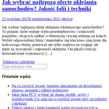
Jak wybrać najlepszą ofertę oklejania
samochodów? Jakość folii i techniki
22 września 2025
8 października 2025
alted.pl
Jak wybrać najlepszą ofertę oklejania reklamowego samochodów?
To pytanie, które nurtuje wielu przedsiębiorców i właścicieli
pojazdów, chcących zadbać o efektowną i trwałą reklamę na kołach.
Wybór odpowiedniej firmy i materiałów ma kluczowe znaczenie dla
końcowego efektu, ponieważ nie tylko wpływa na wygląd, ale
także na żywotność i odporność oklejenia. Od jakości folii po
doświadczenie wykonawcy […]
Edukacja i szkolenia
Search
for:
Ostatnie wpisy
Na co zwrócić uwagę, kupując mieszkanie od dewelopera:
umowa, prospekt i odbiór techniczny
Jakie okna PCV wybrać do domu: profile, szyby i
współczynnik Uw oraz na co zwrócić uwagę przy szczelności
i montażu
Odkryj piękno i funkcjonalność kabin prysznicowych w