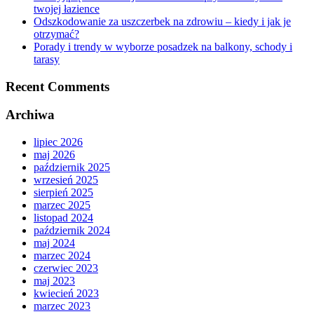
twojej łazience
Odszkodowanie za uszczerbek na zdrowiu – kiedy i jak je
otrzymać?
Porady i trendy w wyborze posadzek na balkony, schody i
tarasy
Recent Comments
Archiwa
lipiec 2026
maj 2026
październik 2025
wrzesień 2025
sierpień 2025
marzec 2025
listopad 2024
październik 2024
maj 2024
marzec 2024
czerwiec 2023
maj 2023
kwiecień 2023
marzec 2023