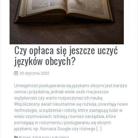
Czy opłaca się jeszcze uczyć
języków obcych?
30 stycznia 2022
Umiejętność posługiwania się językami obcymi jest bardzo
cenna i przydatna, jednak wiele osób ma jeszcze
wątpliwości czy warto rozpoczynać ich naukę.
Współczesny świat nieustannie się rozwija, powstają nowe
technologie, urządzenia i roboty, które zastępują ludzi w
wielu czynnościach. Istnieją również narzędzia, które
pomagają w rozumieniu i posługiwaniu się obcymi
językami, np. tłumacz Google czy różnego […]
Biznes
,
Edukacja i szkolenia