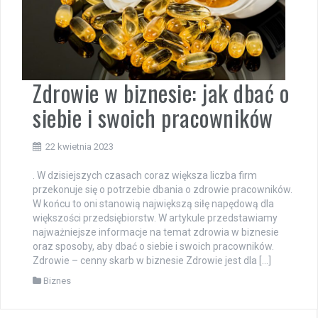
Zdrowie w biznesie: jak dbać o
siebie i swoich pracowników
22 kwietnia 2023
. W dzisiejszych czasach coraz większa liczba firm
przekonuje się o potrzebie dbania o zdrowie pracowników.
W końcu to oni stanowią największą siłę napędową dla
większości przedsiębiorstw. W artykule przedstawiamy
najważniejsze informacje na temat zdrowia w biznesie
oraz sposoby, aby dbać o siebie i swoich pracowników.
Zdrowie – cenny skarb w biznesie Zdrowie jest dla […]
Biznes